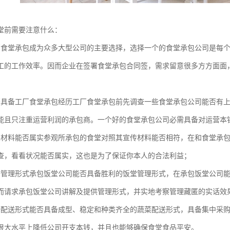
堂前需要注意什么：
厂食堂承包成为众多大型公司的主要选择，选择一个的食堂承包公司是每
工的工作效率。因而企业在签署食堂承包合同签，需求留意很多方方面面
否具备工厂食堂承包经历工厂食堂承包前先调查一些食堂承包公司能否有
能且只注重运营利润的承包商。一个好的食堂承包公司必需具备对运营本
关材料能否属实参观所承包的食堂对照其宣传材料能否相符，在和食堂承
查，看看状况能否属实，这也是为了保证你本人的合法利益；
备管理形式承包饭堂公司能否具备胜利的饭堂管理形式，在承包饭堂公司
而请求承包饭堂公司讲解及提供管理形式，并实地考察管理藏匿的实话效
备配送形式能否具备成型、稳定和种类齐全的蔬菜配送形式，具备集中采
很大水平上降低公司开支本钱，并且也能够确保食堂食品平安。