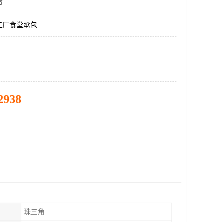
市
工厂食堂承包
2938
珠三角