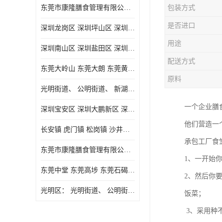
东莞市康隆膳食管理有限公司主要经营蔬菜配送 东莞食堂承包 光明蔬菜配送 深圳市食堂承包 深圳市蔬菜配送等业务 欢迎咨询了解
包装方式
是否进口
深圳龙岗区 深圳坪山区 深圳光明区 深圳龙华区
用途
深圳南山区 深圳盐田区 深圳福田区 深圳罗湖区 深圳龙岗区
配送方式
东莞大岭山 东莞大朗 东莞黄江 东莞樟木头 蔬菜配送
原料
光明街道、 公明街道、 新湖街道、
一个企业膳
深圳宝安区 深圳大鹏新区 深圳特别合作区
他们营造一
长安镇 虎门镇 松岗镇 沙井镇 公明镇 莞城街道 南城街道 东城街道 万江街道 石碣镇 石龙镇 茶山镇 石排镇 企石镇 横沥镇
承包工厂食
东莞市康隆膳食管理有限公司 长安蔬菜配送 虎门蔬菜配送 大岭山蔬菜配送
1、一开始
东莞中堂 东莞高埗 东莞石碣 东莞望牛墩 东莞洪梅 东莞道滘 东莞石龙镇 东莞石排镇
2、然后你
光明区： 光明街道、 公明街道、 新湖街道、 凤凰街道、 玉塘街道、 马田街道
饭菜；
3、采用种