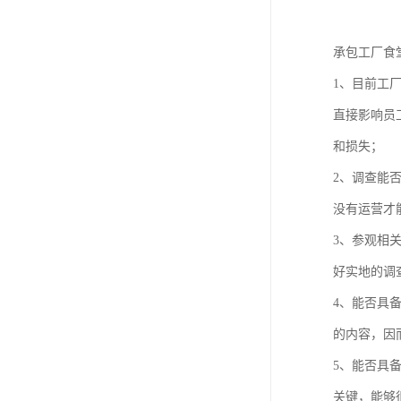
承包工厂食
1、目前工
直接影响员
和损失；
2、调查能
没有运营才
3、参观相
好实地的调
4、能否具
的内容，因
5、能否具
关键，能够