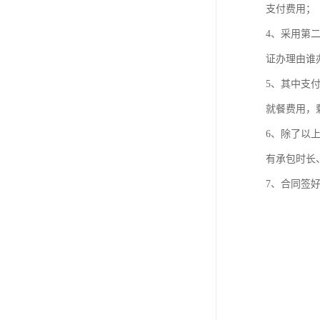
支付费用；
4、采用第
证办理由谁
5、其中支
就餐费用，
6、除了以
有承包时长
7、合同签