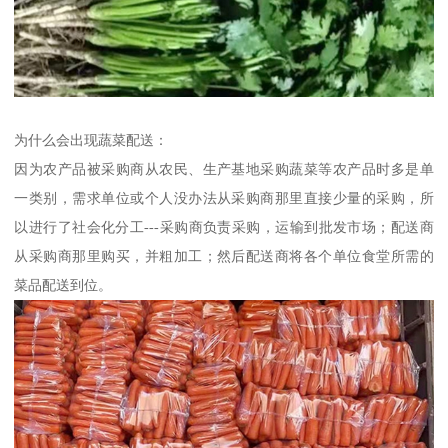
为什么会出现蔬菜配送：
因为农产品被采购商从农民、生产基地采购蔬菜等农产品时多是单
一类别，需求单位或个人没办法从采购商那里直接少量的采购，所
以进行了社会化分工---采购商负责采购，运输到批发市场；配送商
从采购商那里购买，并粗加工；然后配送商将各个单位食堂所需的
菜品配送到位。