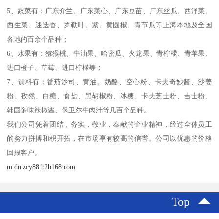
5、蔬菜有：广东介兰、广东菜心、广东豆苗、广东丝瓜、西洋菜、
西生菜、迷迭香、罗勒叶、紫、黄圆椒、青节瓜等上海本地及全国
各地的百余个品种；
6、水果有：猕猴桃、牛油果、哈密瓜、火龙果、青柠檬、青苹果、
进口橙子、草莓、进口柠檬等；
7、调料有：番茄沙司、黄油、奶酪、空心粉、卡夫奇妙酱、沙姜
粉、孜然、白糖、食盐、黑胡椒粉、冰糖、卡夫芝士粉、吉士粉、
韩国多味辣椒酱、保卫尔牛肉汁等几百个品种。
我们公司凭着团结，务实，敬业，奉献的企业精神，经过全体员工
的努力拼搏和积开拓，在市场享有较高的信誉。公司以优惠的价格
回报客户。
m.dmzcy88.b2b168.com
Top