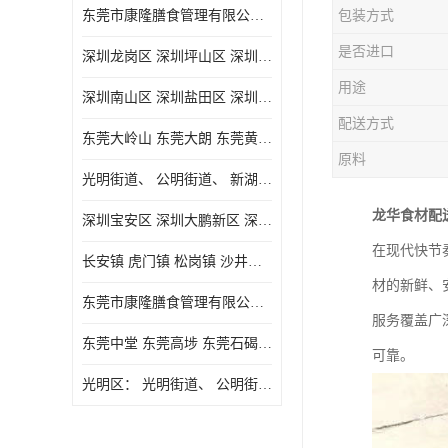
东莞市康隆膳食管理有限公司主要经营蔬菜配送 东莞食堂承包 光明蔬菜配送 深圳市食堂承包 深圳市蔬菜配送等业务 欢迎咨询了解
包装方式
是否进口
深圳龙岗区 深圳坪山区 深圳光明区 深圳龙华区
用途
深圳南山区 深圳盐田区 深圳福田区 深圳罗湖区 深圳龙岗区
配送方式
东莞大岭山 东莞大朗 东莞黄江 东莞樟木头 蔬菜配送
原料
光明街道、 公明街道、 新湖街道、
龙华食材配
深圳宝安区 深圳大鹏新区 深圳特别合作区
在现代快节
长安镇 虎门镇 松岗镇 沙井镇 公明镇 莞城街道 南城街道 东城街道 万江街道 石碣镇 石龙镇 茶山镇 石排镇 企石镇 横沥镇
材的新鲜、
东莞市康隆膳食管理有限公司 长安蔬菜配送 虎门蔬菜配送 大岭山蔬菜配送
服务覆盖广
东莞中堂 东莞高埗 东莞石碣 东莞望牛墩 东莞洪梅 东莞道滘 东莞石龙镇 东莞石排镇
可靠。
光明区： 光明街道、 公明街道、 新湖街道、 凤凰街道、 玉塘街道、 马田街道