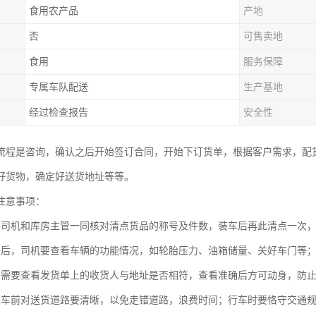
食用农产品
产地
否
可售卖地
食用
服务保障
专属车队配送
生产基地
经过检查报告
安全性
流程是咨询，确认之后开始签订合同，开始下订货单，根据客户需求，配
好货物，确定好送货地址等等。
注意事项：
要司机和库房主管一同核对清点货品的称号及件数，装车后再此清点一次
好后，司机要查看车辆的功能情况，如轮胎压力、油箱储量、关好车门等
前需要查看发货单上的收货人与地址是否相符，查看准确后方可动身，防
发车前对送货道路要清晰，以免走错道路，浪费时间；行车时要恪守交通