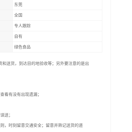
东莞
全国
专人跟踪
自有
绿色食品
货和送货，到达目的地验收等；另外要注意的是出
，查看有没有出现遗漏；
；
止误送；
规则，时刻留意交通安全；留意并熟记送货的道