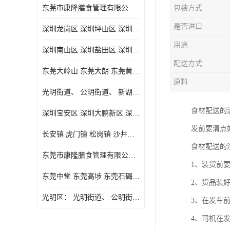
东莞市康隆膳食管理有限公司主要经营蔬菜配送 东莞食堂承包 光明蔬菜配送 深圳市食堂承包 深圳市蔬菜配送等业务 欢迎咨询了解
包装方式
是否进口
深圳龙岗区 深圳坪山区 深圳光明区 深圳龙华区
用途
深圳南山区 深圳盐田区 深圳福田区 深圳罗湖区 深圳龙岗区
配送方式
东莞大岭山 东莞大朗 东莞黄江 东莞樟木头 蔬菜配送
原料
光明街道、 公明街道、 新湖街道、
食材配送的
深圳宝安区 深圳大鹏新区 深圳特别合作区
发前要清点
长安镇 虎门镇 松岗镇 沙井镇 公明镇 莞城街道 南城街道 东城街道 万江街道 石碣镇 石龙镇 茶山镇 石排镇 企石镇 横沥镇
食材配送的
东莞市康隆膳食管理有限公司 长安蔬菜配送 虎门蔬菜配送 大岭山蔬菜配送
1、装货前
东莞中堂 东莞高埗 东莞石碣 东莞望牛墩 东莞洪梅 东莞道滘 东莞石龙镇 东莞石排镇
2、货品装
光明区： 光明街道、 公明街道、 新湖街道、 凤凰街道、 玉塘街道、 马田街道
3、在发车
4、司机在