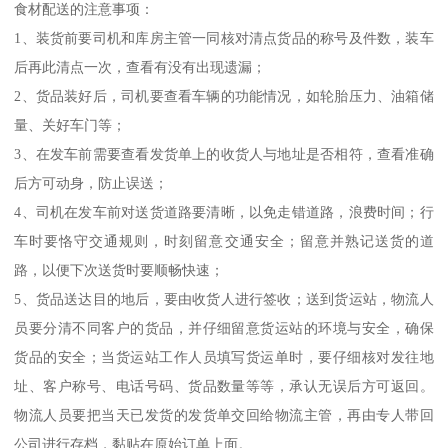
食材配送的注意事项：
1、装货前要司机和库房主管一同核对清点货品的称号及件数，装车
后再此清点一次，查看有没有出现遗漏；
2、货品装好后，司机要查看车辆的功能情况，如轮胎压力、油箱储
量、关好车门等；
3、在发车前需要查看发货单上的收货人与地址是否相符，查看准确
后方可动身，防止误送；
4、司机在发车前对送货道路要清晰，以免走错道路，浪费时间；行
车时要恪守交通规则，时刻留意交通安全；留意并熟记送货的道
路，以便下次送货时要顺畅快速；
5、货品送达目的地后，要由收货人进行签收；送到货运站，物流人
员要分清不同客户的货品，并仔细留意货运站的环境与安全，确保
货品的安全；当货运站工作人员填写货运单时，要仔细核对发往地
址、客户称号、电话号码、货品数量等等，承认无误后方可返回。
物流人员要把当天已发货的发货单交回给物流主管，再由专人带回
公司进行存档，黏贴在原始订单上面。