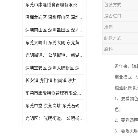
东莞市康隆膳食管理有限公司主要经营蔬菜配送 东莞食堂承包 光明蔬菜配送 深圳市食堂承包 深圳市蔬菜配送等业务 欢迎咨询了解
包装方式
是否进口
深圳龙岗区 深圳坪山区 深圳光明区 深圳龙华区
用途
深圳南山区 深圳盐田区 深圳福田区 深圳罗湖区 深圳龙岗区
配送方式
东莞大岭山 东莞大朗 东莞黄江 东莞樟木头 蔬菜配送
原料
光明街道、 公明街道、 新湖街道、
近年来，随
深圳宝安区 深圳大鹏新区 深圳特别合作区
商业模式，
长安镇 虎门镇 松岗镇 沙井镇 公明镇 莞城街道 南城街道 东城街道 万江街道 石碣镇 石龙镇 茶山镇 石排镇 企石镇 横沥镇
粮油配送食
东莞市康隆膳食管理有限公司 长安蔬菜配送 虎门蔬菜配送 大岭山蔬菜配送
1、要看颜
东莞中堂 东莞高埗 东莞石碣 东莞望牛墩 东莞洪梅 东莞道滘 东莞石龙镇 东莞石排镇
色；
光明区： 光明街道、 公明街道、 新湖街道、 凤凰街道、 玉塘街道、 马田街道
2、要看透
3、要嗅无