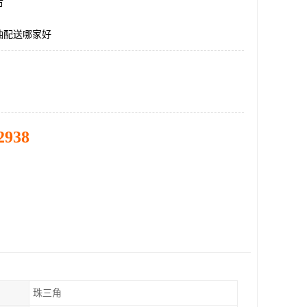
市
油配送哪家好
2938
珠三角