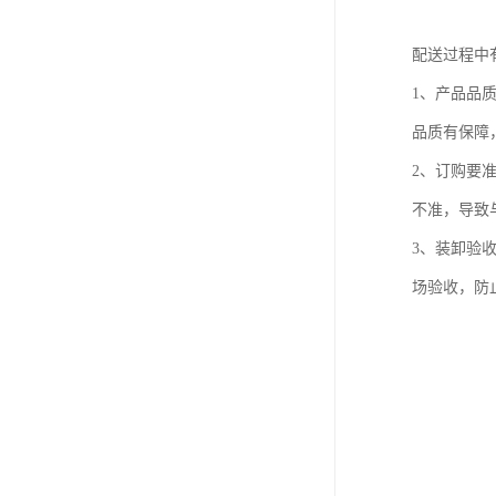
配送过程中
1、产品品
品质有保障
2、订购要
不准，导致
3、装卸验
场验收，防