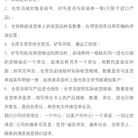
2、仓管员核对集装箱号、封号是否与装箱单一致(只限于进口产
品)；
3、仓管根据送货单上的送货品种及数量，合理安排库位和车辆的停
放位置；
4、仓库主管安排仓管员、铲车司机、搬运工卸货；
5、铲车司机在将货物运到库位时，必须将同一规格且同一进仓日期
的货物放在一个库位，放满后再另开一个库位，尾数托盘放在外
面；卸车完毕后，仓管员必须核对实际收货规格、数量是否与送货
单或装车明细一致，如有差异及时上报仓库主管书面通知客户；
6、仓管员填写产品进仓报告；仓管员按照实际收货规格、数量签收
送货单并盖章，填写库位卡上的产品规格、数量、库位、进仓日期
并签名，悬挂在库位，将所有文件移交单证员。
我们公司经营理念： 一个中心：以客户为中心! 一个承诺：一切让您
满意! 公司的服务宗旨是：坚持"诚信求实、服务社会、信誉至上，
顾客的满意就是我们追求。