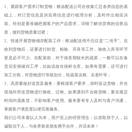
1、紧跟客户需求订制货物：粮油配送公司在收集汇总各类信息的基
础上，对订货信息及供应商信息进行梳理分析，及时作出相应决
策。特别是要准确把握客户的产品需求，详细了解供货商的信誉品
质，做到货物质量过硬；
2、快速开展货物储存配装工作：粮油配送绝不仅仅是“二传手”。在
收到货物后，还要进行卸货、检验、开具等工作，验收入库等环节
更是必不可少。在配装前，对于保质期较长的蔬菜，一般可以在备
货后安插储存工序，比如说放在保鲜仓库。如果有需要，还可进行
加工分拣，对货物进行等级划分，给蔬菜去根、去老叶等；
3、高质量做好送货及服务：要根据客户要求，按时送达货物，并在
现场对所送货物进行验收、过称。如果遇到不合格货物，要在规定
时间内退换货，不影响客户使用。服务要有专人及时与客户沟通，
掌握客户满意度以便完善服务。
我们公司本着以人为本，用户至上的经营理念；以质取胜于人，以
诚取信于人，与各界新老朋友携手合作，共话未来！