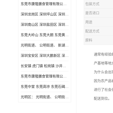
东莞市康隆膳食管理有限公司主要经营蔬菜配送 东莞食堂承包 光明蔬菜配送 深圳市食堂承包 深圳市蔬菜配送等业务 欢迎咨询了解
包装方式
是否进口
深圳龙岗区 深圳坪山区 深圳光明区 深圳龙华区
用途
深圳南山区 深圳盐田区 深圳福田区 深圳罗湖区 深圳龙岗区
配送方式
东莞大岭山 东莞大朗 东莞黄江 东莞樟木头 蔬菜配送
原料
光明街道、 公明街道、 新湖街道、
通常有经验
深圳宝安区 深圳大鹏新区 深圳特别合作区
产基地等地
长安镇 虎门镇 松岗镇 沙井镇 公明镇 莞城街道 南城街道 东城街道 万江街道 石碣镇 石龙镇 茶山镇 石排镇 企石镇 横沥镇
为什么会出
东莞市康隆膳食管理有限公司 长安蔬菜配送 虎门蔬菜配送 大岭山蔬菜配送
因为农产品
东莞中堂 东莞高埗 东莞石碣 东莞望牛墩 东莞洪梅 东莞道滘 东莞石龙镇 东莞石排镇
进行了社会
光明区： 光明街道、 公明街道、 新湖街道、 凤凰街道、 玉塘街道、 马田街道
配送到位。