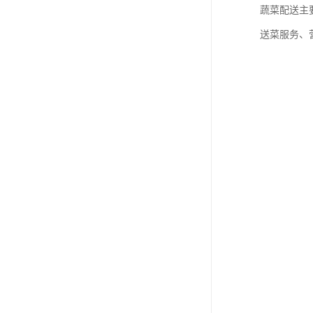
蔬菜配送主
送菜服务、