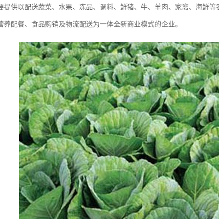
要提供以配送蔬菜、水果、冻品、调料、鲜猪、牛、羊肉、家禽、海鲜等
营养配餐、食品购销及物流配送为一体全新商业模式的企业。