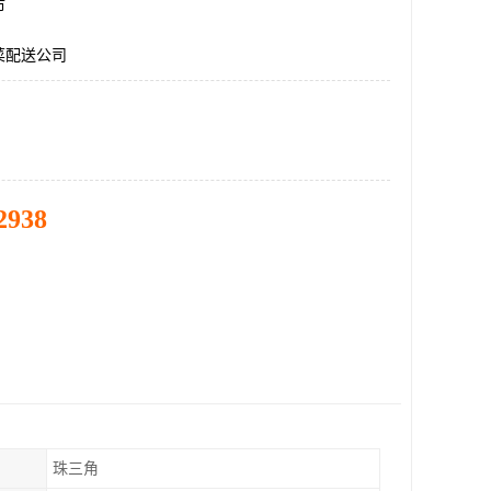
市
菜配送公司
2938
珠三角