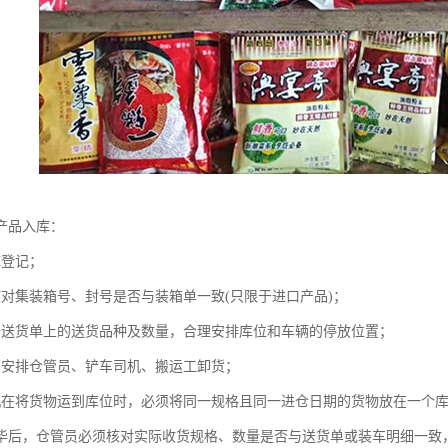
产品入库：
库登记；
核对集装箱号、封号是否与装箱单一致(只限于进口产品)；
据送货单上的送货品种及数量，合理安排库位和车辆的停放位置；
管安排仓管员、铲车司机、搬运工卸货；
机在将货物运到库位时，必须将同一规格且同一进仓日期的货物放在一个
毕后，仓管员必须核对实际收货规格、数量是否与送货单或装车明细一致