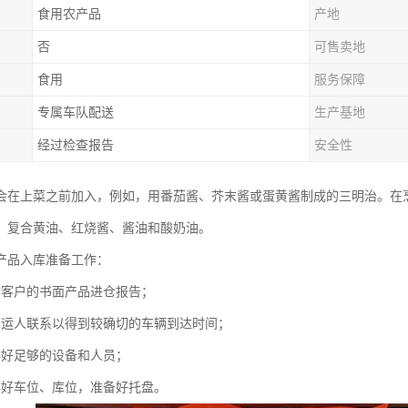
食用农产品
产地
否
可售卖地
食用
服务保障
专属车队配送
生产基地
经过检查报告
安全性
会在上菜之前加入，例如，用番茄酱、芥末酱或蛋黄酱制成的三明治。在
、复合黄油、红烧酱、酱油和酸奶油。
产品入库准备工作：
到客户的书面产品进仓报告；
承运人联系以得到较确切的车辆到达时间；
排好足够的设备和人员；
排好车位、库位，准备好托盘。