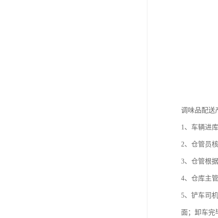
调味品配送
1、车辆进
2、仓管员
3、仓管根
4、仓库主
5、铲车司
面；卸车完