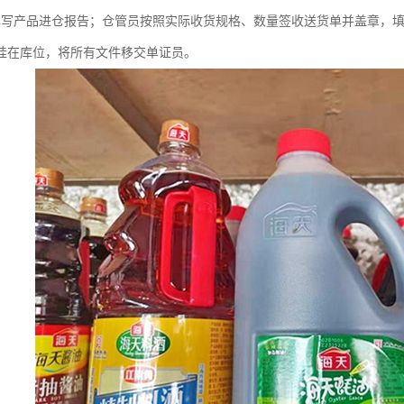
填写产品进仓报告；仓管员按照实际收货规格、数量签收送货单并盖章，
挂在库位，将所有文件移交单证员。