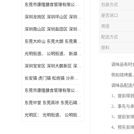
东莞市康隆膳食管理有限公司主要经营蔬菜配送 东莞食堂承包 光明蔬菜配送 深圳市食堂承包 深圳市蔬菜配送等业务 欢迎咨询了解
包装方式
是否进口
深圳龙岗区 深圳坪山区 深圳光明区 深圳龙华区
用途
深圳南山区 深圳盐田区 深圳福田区 深圳罗湖区 深圳龙岗区
配送方式
东莞大岭山 东莞大朗 东莞黄江 东莞樟木头 蔬菜配送
原料
光明街道、 公明街道、 新湖街道、
调味品有时
深圳宝安区 深圳大鹏新区 深圳特别合作区
例如烧烤酱
长安镇 虎门镇 松岗镇 沙井镇 公明镇 莞城街道 南城街道 东城街道 万江街道 石碣镇 石龙镇 茶山镇 石排镇 企石镇 横沥镇
调味品配送
东莞市康隆膳食管理有限公司 长安蔬菜配送 虎门蔬菜配送 大岭山蔬菜配送
1、提前得
东莞中堂 东莞高埗 东莞石碣 东莞望牛墩 东莞洪梅 东莞道滘 东莞石龙镇 东莞石排镇
2、事先与
光明区： 光明街道、 公明街道、 新湖街道、 凤凰街道、 玉塘街道、 马田街道
3、提前安
4、预先安