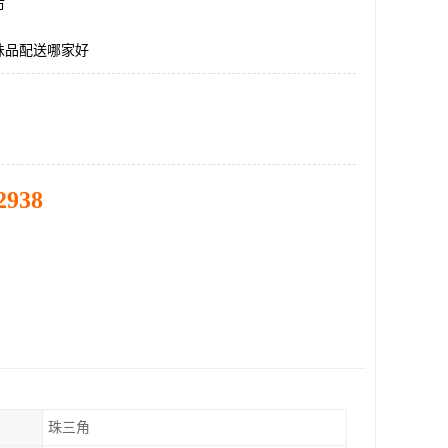
市
味品配送哪家好
2938
珠三角