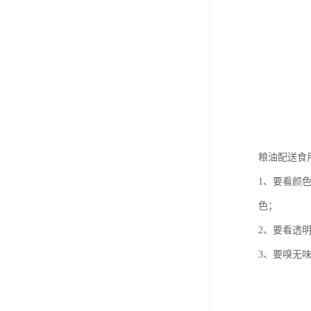
粮油配送食
1、要看颜
色；
2、要看透
3、要嗅无