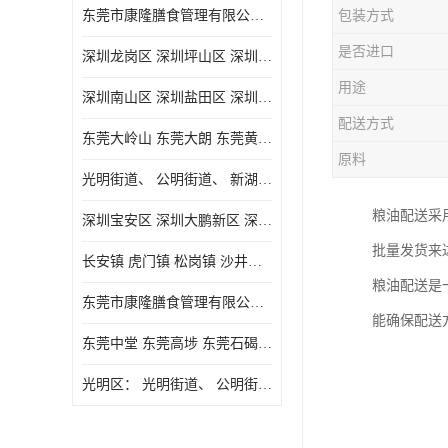
东莞市康隆膳食管理有限公司主要经营蔬菜配送 东莞食堂承包 光明蔬菜配送 深圳市食堂承包 深圳市蔬菜配送等业务 欢迎咨询了解
包装方式
是否进口
深圳龙岗区 深圳坪山区 深圳光明区 深圳龙华区
用途
深圳南山区 深圳盐田区 深圳福田区 深圳罗湖区 深圳龙岗区
配送方式
东莞大岭山 东莞大朗 东莞黄江 东莞樟木头 蔬菜配送
原料
光明街道、 公明街道、 新湖街道、
粮油配送采
深圳宝安区 深圳大鹏新区 深圳特别合作区
批量发货来
长安镇 虎门镇 松岗镇 沙井镇 公明镇 莞城街道 南城街道 东城街道 万江街道 石碣镇 石龙镇 茶山镇 石排镇 企石镇 横沥镇
粮油配送是
东莞市康隆膳食管理有限公司 长安蔬菜配送 虎门蔬菜配送 大岭山蔬菜配送
能确保配送
东莞中堂 东莞高埗 东莞石碣 东莞望牛墩 东莞洪梅 东莞道滘 东莞石龙镇 东莞石排镇
光明区： 光明街道、 公明街道、 新湖街道、 凤凰街道、 玉塘街道、 马田街道