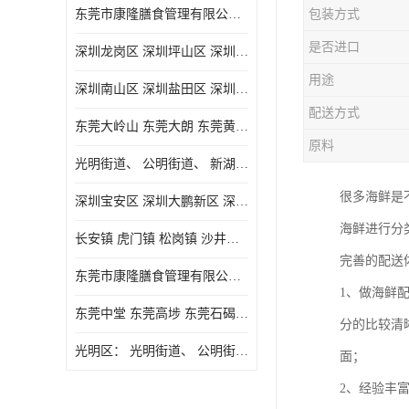
东莞市康隆膳食管理有限公司主要经营蔬菜配送 东莞食堂承包 光明蔬菜配送 深圳市食堂承包 深圳市蔬菜配送等业务 欢迎咨询了解
包装方式
是否进口
深圳龙岗区 深圳坪山区 深圳光明区 深圳龙华区
用途
深圳南山区 深圳盐田区 深圳福田区 深圳罗湖区 深圳龙岗区
配送方式
东莞大岭山 东莞大朗 东莞黄江 东莞樟木头 蔬菜配送
原料
光明街道、 公明街道、 新湖街道、
很多海鲜是
深圳宝安区 深圳大鹏新区 深圳特别合作区
海鲜进行分
长安镇 虎门镇 松岗镇 沙井镇 公明镇 莞城街道 南城街道 东城街道 万江街道 石碣镇 石龙镇 茶山镇 石排镇 企石镇 横沥镇
完善的配送
东莞市康隆膳食管理有限公司 长安蔬菜配送 虎门蔬菜配送 大岭山蔬菜配送
1、做海鲜
东莞中堂 东莞高埗 东莞石碣 东莞望牛墩 东莞洪梅 东莞道滘 东莞石龙镇 东莞石排镇
分的比较清
光明区： 光明街道、 公明街道、 新湖街道、 凤凰街道、 玉塘街道、 马田街道
面；
2、经验丰