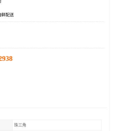
市
海鲜配送
2938
珠三角