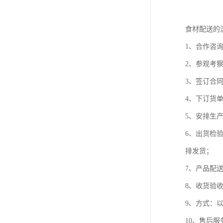
食材配送的
1、合作咨
2、参观考
3、签订合
4、下订货
5、安排生
6、出货检
排发货；
7、产品配
8、收货验
9、方式：
10、售后