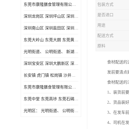
东莞市康隆膳食管理有限公司主要经营蔬菜配送 东莞食堂承包 光明蔬菜配送 深圳市食堂承包 深圳市蔬菜配送等业务 欢迎咨询了解
包装方式
是否进口
深圳龙岗区 深圳坪山区 深圳光明区 深圳龙华区
用途
深圳南山区 深圳盐田区 深圳福田区 深圳罗湖区 深圳龙岗区
配送方式
东莞大岭山 东莞大朗 东莞黄江 东莞樟木头 蔬菜配送
原料
光明街道、 公明街道、 新湖街道、
食材配送的
深圳宝安区 深圳大鹏新区 深圳特别合作区
发前要清点
长安镇 虎门镇 松岗镇 沙井镇 公明镇 莞城街道 南城街道 东城街道 万江街道 石碣镇 石龙镇 茶山镇 石排镇 企石镇 横沥镇
食材配送的
东莞市康隆膳食管理有限公司 长安蔬菜配送 虎门蔬菜配送 大岭山蔬菜配送
1、装货前
东莞中堂 东莞高埗 东莞石碣 东莞望牛墩 东莞洪梅 东莞道滘 东莞石龙镇 东莞石排镇
2、货品装
光明区： 光明街道、 公明街道、 新湖街道、 凤凰街道、 玉塘街道、 马田街道
3、在发车
4、司机在