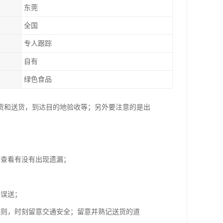
东莞
全国
专人跟踪
自有
绿色食品
货和送货，到达目的地验收等；另外要注意的是出
，查看有没有出现遗漏；
；
止误送；
规则，时刻留意交通安全；留意并熟记送货的道