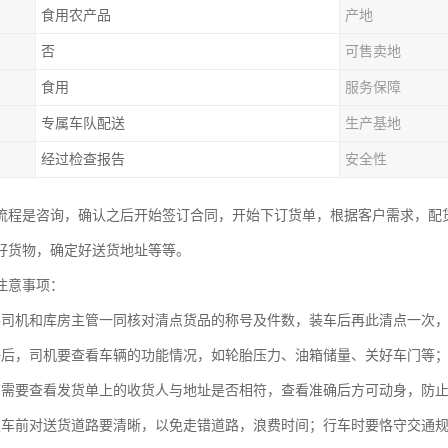
食用农产品
产地
否
可售卖地
食用
服务保障
专属车队配送
生产基地
经过检查报告
安全性
流程是咨询，确认之后开始签订合同，开始下订货单，根据客户需求，配
好货物，确定好送货地址等等。
注意事项：
要司机和库房主管一同核对清点货品的称号及件数，装车后再此清点一次
好后，司机要查看车辆的功能情况，如轮胎压力、油箱储量、关好车门等
前需要查看发货单上的收货人与地址是否相符，查看准确后方可动身，防
发车前对送货道路要清晰，以免走错道路，浪费时间；行车时要恪守交通