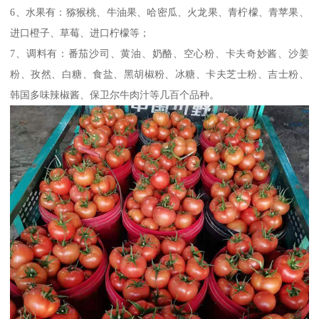
6、水果有：猕猴桃、牛油果、哈密瓜、火龙果、青柠檬、青苹果、
进口橙子、草莓、进口柠檬等；
7、调料有：番茄沙司、黄油、奶酪、空心粉、卡夫奇妙酱、沙姜
粉、孜然、白糖、食盐、黑胡椒粉、冰糖、卡夫芝士粉、吉士粉、
韩国多味辣椒酱、保卫尔牛肉汁等几百个品种。