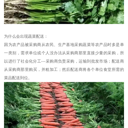
为什么会出现蔬菜配送：
因为农产品被采购商从农民、生产基地采购蔬菜等农产品时多是单
一类别，需求单位或个人没办法从采购商那里直接少量的采购，所
以进行了社会化分工---采购商负责采购，运输到批发市场；配送商
从采购商那里购买，并粗加工；然后配送商将各个单位食堂所需的
菜品配送到位。