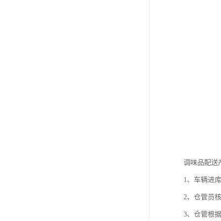
调味品配送
1、车辆进
2、仓管员
3、仓管根