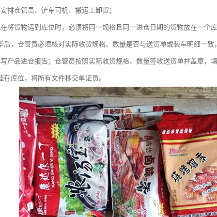
管安排仓管员、铲车司机、搬运工卸货；
机在将货物运到库位时，必须将同一规格且同一进仓日期的货物放在一个
毕后，仓管员必须核对实际收货规格、数量是否与送货单或装车明细一致
填写产品进仓报告；仓管员按照实际收货规格、数量签收送货单并盖章，
挂在库位，将所有文件移交单证员。