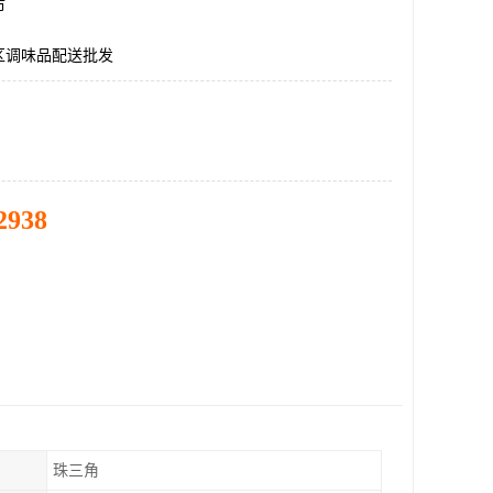
市
区调味品配送批发
2938
珠三角