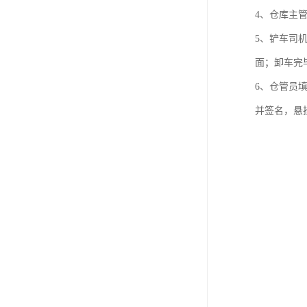
4、仓库主
5、铲车司
面；卸车完
6、仓管员
并签名，悬