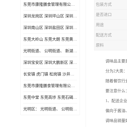
东莞市康隆膳食管理有限公司主要经营蔬菜配送 东莞食堂承包 光明蔬菜配送 深圳市食堂承包 深圳市蔬菜配送等业务 欢迎咨询了解
包装方式
是否进口
深圳龙岗区 深圳坪山区 深圳光明区 深圳龙华区
用途
深圳南山区 深圳盐田区 深圳福田区 深圳罗湖区 深圳龙岗区
配送方式
东莞大岭山 东莞大朗 东莞黄江 东莞樟木头 蔬菜配送
原料
光明街道、 公明街道、 新湖街道、
调味品主要
深圳宝安区 深圳大鹏新区 深圳特别合作区
分为2大类
长安镇 虎门镇 松岗镇 沙井镇 公明镇 莞城街道 南城街道 东城街道 万江街道 石碣镇 石龙镇 茶山镇 石排镇 企石镇 横沥镇
随着餐饮行
东莞市康隆膳食管理有限公司 长安蔬菜配送 虎门蔬菜配送 大岭山蔬菜配送
要注意什么
东莞中堂 东莞高埗 东莞石碣 东莞望牛墩 东莞洪梅 东莞道滘 东莞石龙镇 东莞石排镇
1、配送企
光明区： 光明街道、 公明街道、 新湖街道、 凤凰街道、 玉塘街道、 马田街道
偏向于酱油
调味品销量