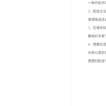
一种开拓市
2、配送企
使调味品还
3、在储存
散装的辛香
4、想要在
价格公道实
便捷的配送