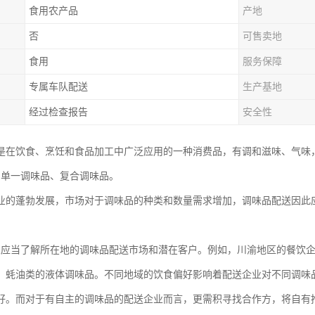
食用农产品
产地
否
可售卖地
食用
服务保障
专属车队配送
生产基地
经过检查报告
安全性
是在饮食、烹饪和食品加工中广泛应用的一种消费品，有调和滋味、气味
：单一调味品、复合调味品。
业的蓬勃发展，市场对于调味品的种类和数量需求增加，调味品配送因此
：
业应当了解所在地的调味品配送市场和潜在客户。例如，川渝地区的餐饮
、蚝油类的液体调味品。不同地域的饮食偏好影响着配送企业对不同调味
好。而对于有自主的调味品的配送企业而言，更需积寻找合作方，将自有