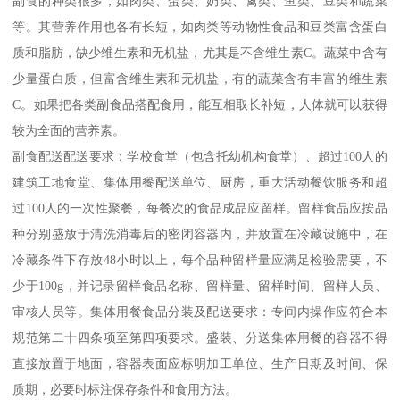
副食的种类很多，如肉类、蛋类、奶类、禽类、鱼类、豆类和蔬菜
等。其营养作用也各有长短，如肉类等动物性食品和豆类富含蛋白
质和脂肪，缺少维生素和无机盐，尤其是不含维生素C。蔬菜中含有
少量蛋白质，但富含维生素和无机盐，有的蔬菜含有丰富的维生素
C。如果把各类副食品搭配食用，能互相取长补短，人体就可以获得
较为全面的营养素。
副食配送配送要求：学校食堂（包含托幼机构食堂）、超过100人的
建筑工地食堂、集体用餐配送单位、厨房，重大活动餐饮服务和超
过100人的一次性聚餐，每餐次的食品成品应留样。留样食品应按品
种分别盛放于清洗消毒后的密闭容器内，并放置在冷藏设施中，在
冷藏条件下存放48小时以上，每个品种留样量应满足检验需要，不
少于100g，并记录留样食品名称、留样量、留样时间、留样人员、
审核人员等。集体用餐食品分装及配送要求：专间内操作应符合本
规范第二十四条项至第四项要求。盛装、分送集体用餐的容器不得
直接放置于地面，容器表面应标明加工单位、生产日期及时间、保
质期，必要时标注保存条件和食用方法。