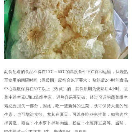
副食配送的食品不得在10℃～60℃的温度条件下贮存和运输，从烧熟
至食用的间隔时间（保质期）应符合以下要求： 烧熟后2小时的食品
中心温度保持在60℃以上（热藏）的，其保质期为烧熟后4小时。蔬
菜中维生素C和B族维生素，遇热容易受到破。经过烹调的蔬菜维生
素总要损失一部分，因此，吃一些新鲜的生菜，既可保持大量的维
生素，也可增进食欲。尤其在夏天，可以多吃些凉拌菜，如熟肉丝
拌黄瓜、粉皮；小水萝卜拌熟肉丝、粉皮；小葱拌豆腐等。当然，
吃生菜时一定要注意卫生，先消毒好，再食用。