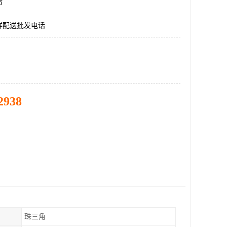
市
鲜配送批发电话
2938
珠三角