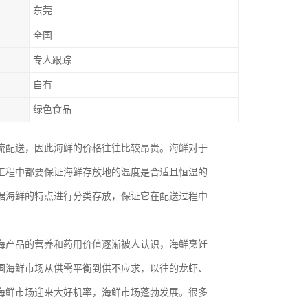
东莞
全国
专人跟踪
自有
绿色食品
流配送，因此海鲜的价格往往比较昂贵。海鲜对于
工程中都要保证海鲜存放地的温度是合适且恒温的
据海鲜的特点进行分类存放，保证它在配送过程中
海产品的营养和药用价值逐渐被人认识，海鲜烹饪
国海鲜市场从供需平衡到供不应求，以往的龙虾、
海鲜市场迎来大好机率，海鲜市场蓬勃发展。很多