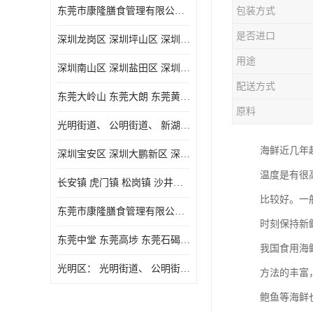
东莞市康隆膳食管理有限公司主要经营蔬菜配送 东莞食堂承包 光明蔬菜配送 深圳市食堂承包 深圳市蔬菜配送等业务 欢迎咨询了解
包装方式
是否进口
深圳龙岗区 深圳坪山区 深圳光明区 深圳龙华区
用途
深圳南山区 深圳盐田区 深圳福田区 深圳罗湖区 深圳龙岗区
配送方式
东莞大岭山 东莞大朗 东莞黄江 东莞樟木头 蔬菜配送
原料
光明街道、 公明街道、 新湖街道、
海鲜近几年
深圳宝安区 深圳大鹏新区 深圳特别合作区
温度是有很
长安镇 虎门镇 松岗镇 沙井镇 公明镇 莞城街道 南城街道 东城街道 万江街道 石碣镇 石龙镇 茶山镇 石排镇 企石镇 横沥镇
比较好。一
东莞市康隆膳食管理有限公司 长安蔬菜配送 虎门蔬菜配送 大岭山蔬菜配送
时刻保持新
东莞中堂 东莞高埗 东莞石碣 东莞望牛墩 东莞洪梅 东莞道滘 东莞石龙镇 东莞石排镇
我国食用海
光明区： 光明街道、 公明街道、 新湖街道、 凤凰街道、 玉塘街道、 马田街道
方法的丰富
鲍鱼等海鲜