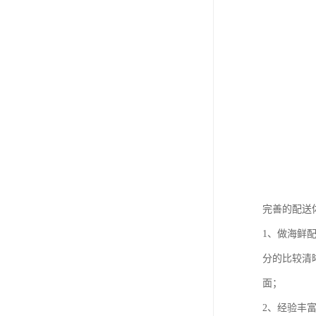
完善的配送
1、做海鲜
分的比较清
面；
2、经验丰