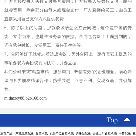
厂方直接按每人头数支付每月费用；厂方按每人头数各支付一般的
就餐费用，剩余部分由每人或现金支付；厂方直接给员工，由员工
直接采用自己支付方式提供餐费；
6、除了以上的问题，那就谈谈该怎么立合同吧，这个是中国的传
统，立字为据，也是依法办事的依据。合同包含除了上面提到的，
还有承包时长、食堂用工、责任卫生等等；
7、合同签好了就标志着达成协议，另外合同上一定有其它未提及的
事项要双方再协议视同认可，并要立据。
我们公司秉乘"精益求精、服务周到、热情有效"的企业理念。衷心希
望与各界朋友精诚合作，携手共进、互惠互利、实现双赢、共创辉
煌。
m.dmzcy88.b2b168.com
Top
主营产品：东莞蔬菜配送 食堂承包 机关单位食堂承包 调味品配送 企业工厂食堂承包 干货配送 粮