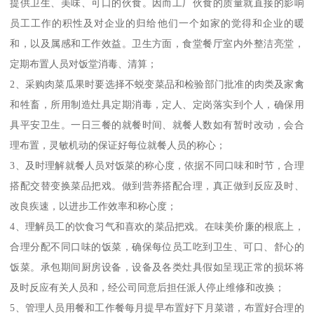
提供卫生、美味、可口的伙食。因而工厂伙食的质量就直接的影响
员工工作的积性及对企业的归给他们一个如家的觉得和企业的暖
和，以及属感和工作效益。卫生方面，食堂餐厅室内外整洁亮堂，
定期布置人员对饭堂消毒、清算；
2、采购肉菜瓜果时要选择不蜕变菜品和检验部门批准的肉类及家禽
和牲畜，所用制造灶具定期消毒，定人、定岗落实到个人，确保用
具平安卫生。一日三餐的就餐时间、就餐人数如有暂时改动，会合
理布置，灵敏机动的保证好每位就餐人员的称心；
3、及时理解就餐人员对饭菜的称心度，依据不同口味和时节，合理
搭配交替变换菜品把戏。做到营养搭配合理，真正做到反应及时、
改良疾速，以进步工作效率和称心度；
4、理解员工的饮食习气和喜欢的菜品把戏。在味美价廉的根底上，
合理分配不同口味的饭菜，确保每位员工吃到卫生、可口、舒心的
饭菜。承包期间厨房设备，设备及各类灶具假如呈现正常的损坏将
及时反应有关人员和，经公司同意后担任派人停止维修和改换；
5、管理人员用餐和工作餐每月提早布置好下月菜谱，布置好合理的