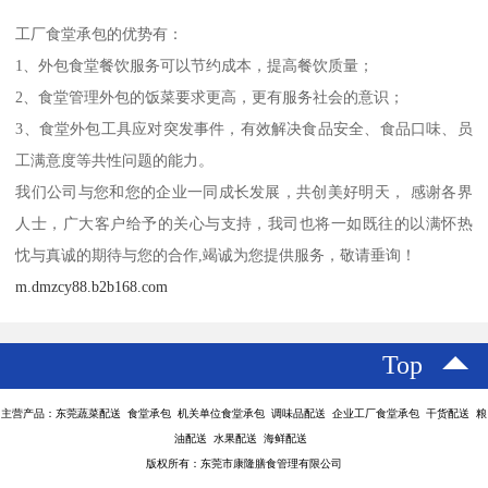
工厂食堂承包的优势有：
1、外包食堂餐饮服务可以节约成本，提高餐饮质量；
2、食堂管理外包的饭菜要求更高，更有服务社会的意识；
3、食堂外包工具应对突发事件，有效解决食品安全、食品口味、员
工满意度等共性问题的能力。
我们公司与您和您的企业一同成长发展，共创美好明天， 感谢各界
人士，广大客户给予的关心与支持，我司也将一如既往的以满怀热
忱与真诚的期待与您的合作,竭诚为您提供服务，敬请垂询！
m.dmzcy88.b2b168.com
Top
主营产品：东莞蔬菜配送 食堂承包 机关单位食堂承包 调味品配送 企业工厂食堂承包 干货配送 粮
油配送 水果配送 海鲜配送
版权所有：东莞市康隆膳食管理有限公司