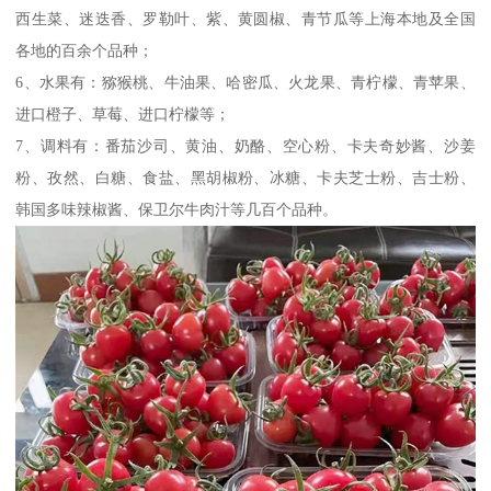
西生菜、迷迭香、罗勒叶、紫、黄圆椒、青节瓜等上海本地及全国
各地的百余个品种；
6、水果有：猕猴桃、牛油果、哈密瓜、火龙果、青柠檬、青苹果、
进口橙子、草莓、进口柠檬等；
7、调料有：番茄沙司、黄油、奶酪、空心粉、卡夫奇妙酱、沙姜
粉、孜然、白糖、食盐、黑胡椒粉、冰糖、卡夫芝士粉、吉士粉、
韩国多味辣椒酱、保卫尔牛肉汁等几百个品种。