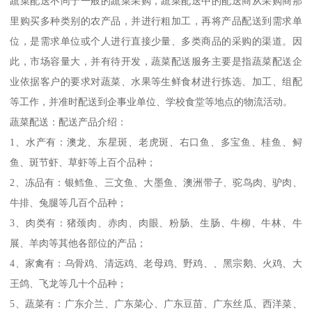
蔬菜配送不同于一般的蔬菜采购，蔬菜配送中的配送商从采购商那
里购买多种类别的农产品，并进行粗加工，再将产品配送到需求单
位，是需求单位或个人进行直接少量、多类商品的采购的渠道。因
此，市场容量大，并有待开发，蔬菜配送服务主要是指蔬菜配送企
业依据客户的要求对蔬菜、水果等生鲜食材进行拣选、加工、组配
等工作，并准时配送到企事业单位、学校食堂等地点的物流活动。
蔬菜配送：配送产品介绍：
1、水产有：澳龙、东星斑、老虎斑、右口鱼、多宝鱼、桂鱼、鲟
鱼、斑节虾、草虾等上百个品种；
2、冻品有：银鳕鱼、三文鱼、大墨鱼、澳洲带子、驼鸟肉、驴肉、
牛排、兔腿等几百个品种；
3、肉类有：猪颈肉、赤肉、肉眼、粉肠、生肠、牛柳、牛林、牛
展、羊肉等其他各部位的产品；
4、家禽有：乌骨鸡、清远鸡、老母鸡、野鸡、、黑宗鹅、火鸡、大
王鸽、飞龙等几十个品种；
5、蔬菜有：广东介兰、广东菜心、广东豆苗、广东丝瓜、西洋菜、