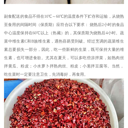
副食配送的食品不得在10℃～60℃的温度条件下贮存和运输，从烧熟
至食用的间隔时间（保质期）应符合以下要求： 烧熟后2小时的食品
中心温度保持在60℃以上（热藏）的，其保质期为烧熟后4小时。蔬
菜中维生素C和B族维生素，遇热容易受到破。经过烹调的蔬菜维生
素总要损失一部分，因此，吃一些新鲜的生菜，既可保持大量的维
生素，也可增进食欲。尤其在夏天，可以多吃些凉拌菜，如熟肉丝
拌黄瓜、粉皮；小水萝卜拌熟肉丝、粉皮；小葱拌豆腐等。当然，
吃生菜时一定要注意卫生，先消毒好，再食用。