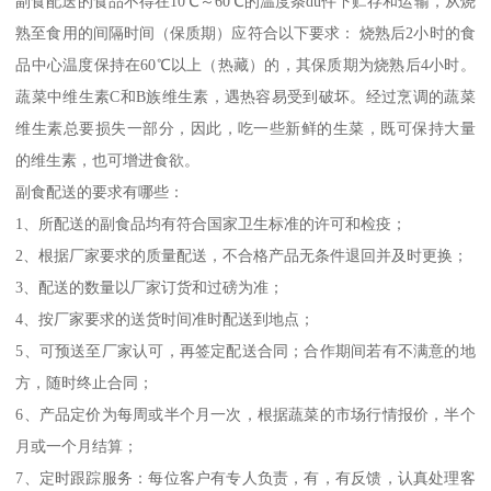
副食配送的食品不得在10℃～60℃的温度条du件下贮存和运输，从烧
熟至食用的间隔时间（保质期）应符合以下要求： 烧熟后2小时的食
品中心温度保持在60℃以上（热藏）的，其保质期为烧熟后4小时。
蔬菜中维生素C和B族维生素，遇热容易受到破坏。经过烹调的蔬菜
维生素总要损失一部分，因此，吃一些新鲜的生菜，既可保持大量
的维生素，也可增进食欲。
副食配送的要求有哪些：
1、所配送的副食品均有符合国家卫生标准的许可和检疫；
2、根据厂家要求的质量配送，不合格产品无条件退回并及时更换；
3、配送的数量以厂家订货和过磅为准；
4、按厂家要求的送货时间准时配送到地点；
5、可预送至厂家认可，再签定配送合同；合作期间若有不满意的地
方，随时终止合同；
6、产品定价为每周或半个月一次，根据蔬菜的市场行情报价，半个
月或一个月结算；
7、定时跟踪服务：每位客户有专人负责，有，有反馈，认真处理客