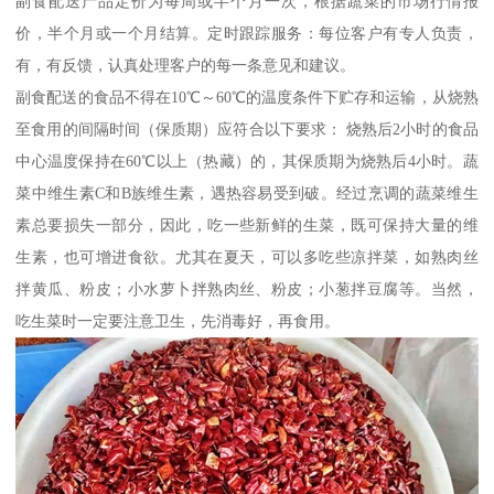
副食配送产品定价为每周或半个月一次，根据蔬菜的市场行情报
价，半个月或一个月结算。定时跟踪服务：每位客户有专人负责，
有，有反馈，认真处理客户的每一条意见和建议。
副食配送的食品不得在10℃～60℃的温度条件下贮存和运输，从烧熟
至食用的间隔时间（保质期）应符合以下要求： 烧熟后2小时的食品
中心温度保持在60℃以上（热藏）的，其保质期为烧熟后4小时。蔬
菜中维生素C和B族维生素，遇热容易受到破。经过烹调的蔬菜维生
素总要损失一部分，因此，吃一些新鲜的生菜，既可保持大量的维
生素，也可增进食欲。尤其在夏天，可以多吃些凉拌菜，如熟肉丝
拌黄瓜、粉皮；小水萝卜拌熟肉丝、粉皮；小葱拌豆腐等。当然，
吃生菜时一定要注意卫生，先消毒好，再食用。