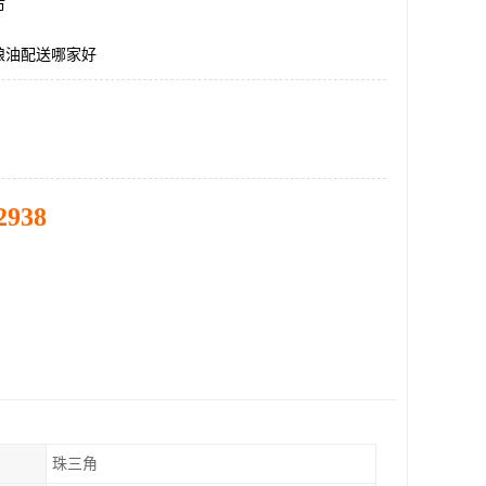
市
粮油配送哪家好
2938
珠三角