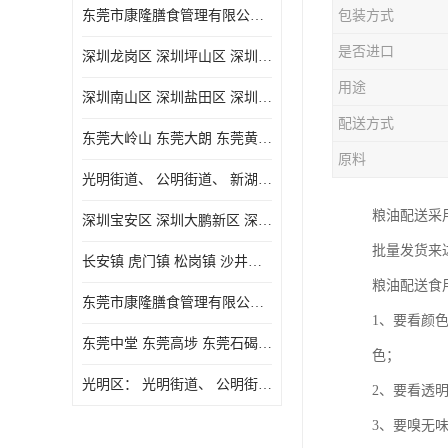
东莞市康隆膳食管理有限公司主要经营蔬菜配送 东莞食堂承包 光明蔬菜配送 深圳市食堂承包 深圳市蔬菜配送等业务 欢迎咨询了解
包装方式
是否进口
深圳龙岗区 深圳坪山区 深圳光明区 深圳龙华区
用途
深圳南山区 深圳盐田区 深圳福田区 深圳罗湖区 深圳龙岗区
配送方式
东莞大岭山 东莞大朗 东莞黄江 东莞樟木头 蔬菜配送
原料
光明街道、 公明街道、 新湖街道、
粮油配送采
深圳宝安区 深圳大鹏新区 深圳特别合作区
批量发货来
长安镇 虎门镇 松岗镇 沙井镇 公明镇 莞城街道 南城街道 东城街道 万江街道 石碣镇 石龙镇 茶山镇 石排镇 企石镇 横沥镇
粮油配送食
东莞市康隆膳食管理有限公司 长安蔬菜配送 虎门蔬菜配送 大岭山蔬菜配送
1、要看颜
东莞中堂 东莞高埗 东莞石碣 东莞望牛墩 东莞洪梅 东莞道滘 东莞石龙镇 东莞石排镇
色；
光明区： 光明街道、 公明街道、 新湖街道、 凤凰街道、 玉塘街道、 马田街道
2、要看透
3、要嗅无