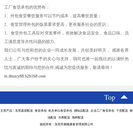
工厂食堂承包的优势有：
1、外包食堂餐饮服务可以节约成本，提高餐饮质量；
2、食堂管理外包的饭菜要求更高，更有服务社会的意识；
3、食堂外包工具应对突发事件，有效解决食品安全、食品口味、员
工满意度等共性问题的能力。
我们公司与您和您的企业一同成长发展，共创美好明天， 感谢各界
人士，广大客户给予的关心与支持，我司也将一如既往的以满怀热
忱与真诚的期待与您的合作,竭诚为您提供服务，敬请垂询！
m.dmzcy88.b2b168.com
Top
主营产品：东莞蔬菜配送 食堂承包 机关单位食堂承包 调味品配送 企业工厂食堂承包 干货配送 粮
油配送 水果配送 海鲜配送
版权所有：东莞市康隆膳食管理有限公司