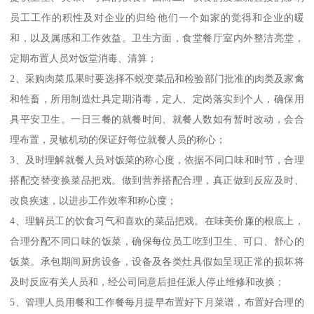
员工工作的积性及对企业的归给他们一个如家的觉得和企业的暖
和，以及属感和工作效益。卫生方面，食堂餐厅室内外整洁亮堂，
定期布置人员对饭堂消毒、清算；
2、采购肉菜瓜果时要选择不蜕变菜品和检验部门批准的肉类及家禽
和牲畜，所用制造灶具定期消毒，定人、定岗落实到个人，确保用
具平安卫生。一日三餐的就餐时间、就餐人数如有暂时改动，会合
理布置，灵敏机动的保证好每位就餐人员的称心；
3、及时理解就餐人员对饭菜的称心度，依据不同口味和时节，合理
搭配交替变换菜品把戏。做到营养搭配合理，真正做到反应及时、
改良疾速，以进步工作效率和称心度；
4、理解员工的饮食习气和喜欢的菜品把戏。在味美价廉的根底上，
合理分配不同口味的饭菜，确保每位员工吃到卫生、可口、舒心的
饭菜。承包期间厨房设备，设备及各类灶具假如呈现正常的损坏将
及时反应有关人员和，经公司同意后担任派人停止维修和改换；
5、管理人员用餐和工作餐每月提早布置好下月菜谱，布置好合理的