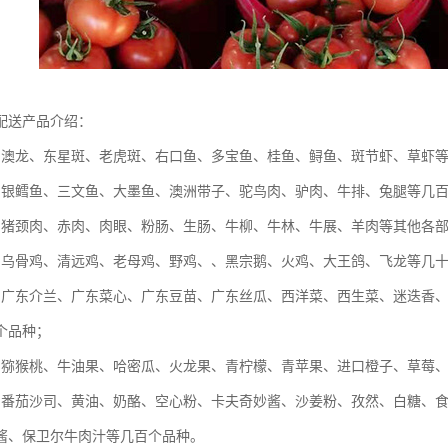
配送产品介绍：
：澳龙、东星斑、老虎斑、右口鱼、多宝鱼、桂鱼、鲟鱼、斑节虾、草虾
：银鳕鱼、三文鱼、大墨鱼、澳洲带子、驼鸟肉、驴肉、牛排、兔腿等几
：猪颈肉、赤肉、肉眼、粉肠、生肠、牛柳、牛林、牛展、羊肉等其他各
：乌骨鸡、清远鸡、老母鸡、野鸡、、黑宗鹅、火鸡、大王鸽、飞龙等几
：广东介兰、广东菜心、广东豆苗、广东丝瓜、西洋菜、西生菜、迷迭香
个品种；
：猕猴桃、牛油果、哈密瓜、火龙果、青柠檬、青苹果、进口橙子、草莓
：番茄沙司、黄油、奶酪、空心粉、卡夫奇妙酱、沙姜粉、孜然、白糖、
酱、保卫尔牛肉汁等几百个品种。