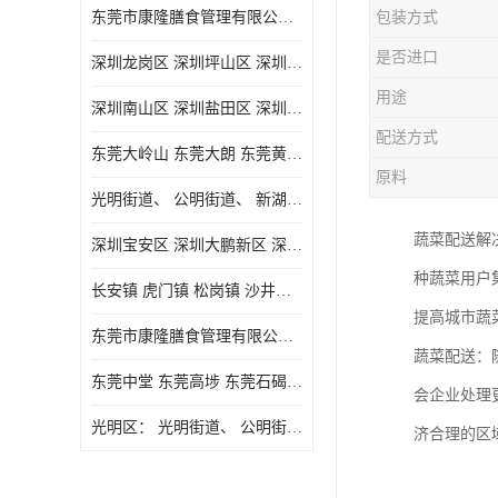
东莞市康隆膳食管理有限公司主要经营蔬菜配送 东莞食堂承包 光明蔬菜配送 深圳市食堂承包 深圳市蔬菜配送等业务 欢迎咨询了解
包装方式
是否进口
深圳龙岗区 深圳坪山区 深圳光明区 深圳龙华区
用途
深圳南山区 深圳盐田区 深圳福田区 深圳罗湖区 深圳龙岗区
配送方式
东莞大岭山 东莞大朗 东莞黄江 东莞樟木头 蔬菜配送
原料
光明街道、 公明街道、 新湖街道、
蔬菜配送解
深圳宝安区 深圳大鹏新区 深圳特别合作区
种蔬菜用户
长安镇 虎门镇 松岗镇 沙井镇 公明镇 莞城街道 南城街道 东城街道 万江街道 石碣镇 石龙镇 茶山镇 石排镇 企石镇 横沥镇
提高城市蔬
东莞市康隆膳食管理有限公司 长安蔬菜配送 虎门蔬菜配送 大岭山蔬菜配送
蔬菜配送：
东莞中堂 东莞高埗 东莞石碣 东莞望牛墩 东莞洪梅 东莞道滘 东莞石龙镇 东莞石排镇
会企业处理
光明区： 光明街道、 公明街道、 新湖街道、 凤凰街道、 玉塘街道、 马田街道
济合理的区