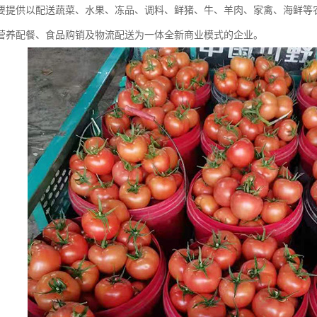
要提供以配送蔬菜、水果、冻品、调料、鲜猪、牛、羊肉、家禽、海鲜等
营养配餐、食品购销及物流配送为一体全新商业模式的企业。