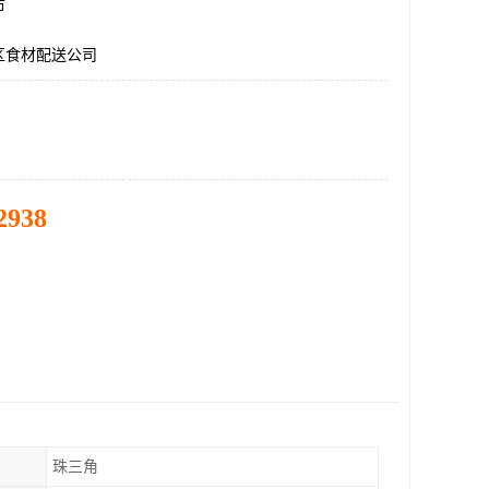
市
区食材配送公司
2938
珠三角