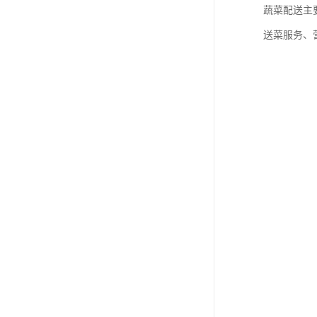
蔬菜配送主
送菜服务、