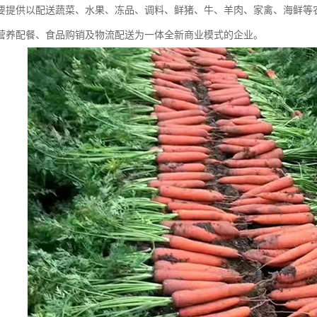
要提供以配送蔬菜、水果、冻品、调料、鲜猪、牛、羊肉、家禽、海鲜等
营养配餐、食品购销及物流配送为一体全新商业模式的企业。