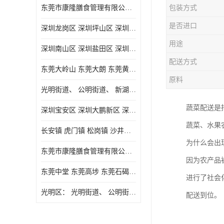
东莞市康隆膳食管理有限公司主要经营蔬菜配送 东莞食堂承包 光明蔬菜配送 深圳市食堂承包 深圳市蔬菜配送等业务 欢迎咨询了解
包装方式
是否进口
深圳龙岗区 深圳坪山区 深圳光明区 深圳龙华区
用途
深圳南山区 深圳盐田区 深圳福田区 深圳罗湖区 深圳龙岗区
配送方式
东莞大岭山 东莞大朗 东莞黄江 东莞樟木头 蔬菜配送
原料
光明街道、 公明街道、 新湖街道、
蔬菜配送是
深圳宝安区 深圳大鹏新区 深圳特别合作区
蔬菜、水果
长安镇 虎门镇 松岗镇 沙井镇 公明镇 莞城街道 南城街道 东城街道 万江街道 石碣镇 石龙镇 茶山镇 石排镇 企石镇 横沥镇
为什么会出
东莞市康隆膳食管理有限公司 长安蔬菜配送 虎门蔬菜配送 大岭山蔬菜配送
因为农产品
东莞中堂 东莞高埗 东莞石碣 东莞望牛墩 东莞洪梅 东莞道滘 东莞石龙镇 东莞石排镇
进行了社会
光明区： 光明街道、 公明街道、 新湖街道、 凤凰街道、 玉塘街道、 马田街道
配送到位。