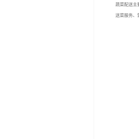
蔬菜配送主
送菜服务、