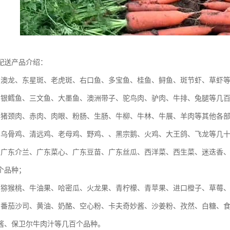
配送产品介绍：
：澳龙、东星斑、老虎斑、右口鱼、多宝鱼、桂鱼、鲟鱼、斑节虾、草虾
：银鳕鱼、三文鱼、大墨鱼、澳洲带子、驼鸟肉、驴肉、牛排、兔腿等几
：猪颈肉、赤肉、肉眼、粉肠、生肠、牛柳、牛林、牛展、羊肉等其他各
：乌骨鸡、清远鸡、老母鸡、野鸡、、黑宗鹅、火鸡、大王鸽、飞龙等几
：广东介兰、广东菜心、广东豆苗、广东丝瓜、西洋菜、西生菜、迷迭香
个品种；
：猕猴桃、牛油果、哈密瓜、火龙果、青柠檬、青苹果、进口橙子、草莓
：番茄沙司、黄油、奶酪、空心粉、卡夫奇妙酱、沙姜粉、孜然、白糖、
酱、保卫尔牛肉汁等几百个品种。