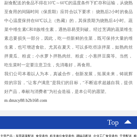
副食配送的食品不得在10℃～60℃的温度条件下贮存和运输，从烧熟
至食用的间隔时间（保质期）应符合以下要求： 烧熟后2小时的食品
中心温度保持在60℃以上（热藏）的，其保质期为烧熟后4小时。蔬
菜中维生素C和B族维生素，遇热容易受到破。经过烹调的蔬菜维生
素总要损失一部分，因此，吃一些新鲜的生菜，既可保持大量的维
生素，也可增进食欲。尤其在夏天，可以多吃些凉拌菜，如熟肉丝
拌黄瓜、粉皮；小水萝卜拌熟肉丝、粉皮；小葱拌豆腐等。当然，
吃生菜时一定要注意卫生，先消毒好，再食用。
我们公司本着以人为本，真诚合作，创新发展，拓展未来，铸就辉
煌的宗旨，“让客户满意”是我们的目标，“不断追求超越自我，提供
好产品，奉献与消费者”为社会造福，是本公司的愿望。
m.dmzcy88.b2b168.com
Top
主营产品：东莞蔬菜配送 食堂承包 机关单位食堂承包 调味品配送 企业工厂食堂承包 干货配送 粮