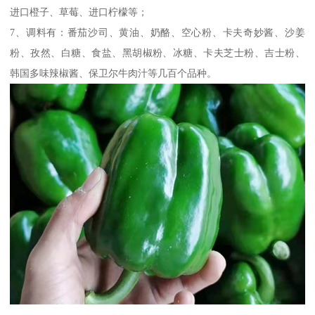
进口橙子、草莓、进口柠檬等；
7、调料有：番茄沙司、黄油、奶酪、空心粉、卡夫奇妙酱、沙姜
粉、孜然、白糖、食盐、黑胡椒粉、冰糖、卡夫芝士粉、吉士粉、
韩国多味辣椒酱、保卫尔牛肉汁等几百个品种。