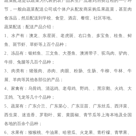
蔬菜配送是以蔬菜为代表的农产品从生产流通到消费过程的一个环
节，一般由蔬菜配送公司或个体户从配发商采购瓜果蔬菜，甚至肉
食冻品，然后配送到学校、食堂、酒店、餐馆、社区等地。
蔬菜配送：配送产品介绍：
1、水产有：澳龙、东星斑、老虎斑、右口鱼、多宝鱼、桂鱼、鲟
鱼、斑节虾、草虾等上百个品种；
2、冻品有：银鳕鱼、三文鱼、大墨鱼、澳洲带子、驼鸟肉、驴肉、
牛排、兔腿等几百个品种；
3、肉类有：猪颈肉、赤肉、肉眼、粉肠、生肠、牛柳、牛林、牛
展、羊肉等其他各部位的产品；
4、家禽有：乌骨鸡、清远鸡、老母鸡、野鸡、、黑宗鹅、火鸡、大
王鸽、飞龙等几十个品种；
5、蔬菜有：广东介兰、广东菜心、广东豆苗、广东丝瓜、西洋菜、
西生菜、迷迭香、罗勒叶、紫、黄圆椒、青节瓜等上海本地及全国
各地的百余个品种；
6、水果有：猕猴桃、牛油果、哈密瓜、火龙果、青柠檬、青苹果、