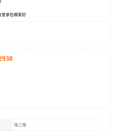
市
食堂承包哪家好
2938
珠三角