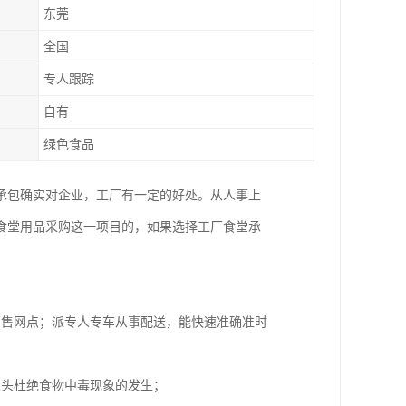
东莞
全国
专人跟踪
自有
绿色食品
承包确实对企业，工厂有一定的好处。从人事上
食堂用品采购这一项目的，如果选择工厂食堂承
销售网点；派专人专车从事配送，能快速准确准时
从头杜绝食物中毒现象的发生；