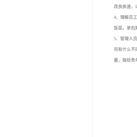
改良疾速，
4、理解员
饭菜。承包
5、管理人
司有什么不
量，报给贵