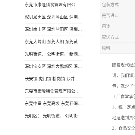
东莞市康隆膳食管理有限公司主要经营蔬菜配送 东莞食堂承包 光明蔬菜配送 深圳市食堂承包 深圳市蔬菜配送等业务 欢迎咨询了解
包装方式
是否进口
深圳龙岗区 深圳坪山区 深圳光明区 深圳龙华区
用途
深圳南山区 深圳盐田区 深圳福田区 深圳罗湖区 深圳龙岗区
配送方式
东莞大岭山 东莞大朗 东莞黄江 东莞樟木头 蔬菜配送
原料
光明街道、 公明街道、 新湖街道、
随着现代经
深圳宝安区 深圳大鹏新区 深圳特别合作区
讲，我们知
长安镇 虎门镇 松岗镇 沙井镇 公明镇 莞城街道 南城街道 东城街道 万江街道 石碣镇 石龙镇 茶山镇 石排镇 企石镇 横沥镇
包，就少了
东莞市康隆膳食管理有限公司 长安蔬菜配送 虎门蔬菜配送 大岭山蔬菜配送
工厂食堂承
东莞中堂 东莞高埗 东莞石碣 东莞望牛墩 东莞洪梅 东莞道滘 东莞石龙镇 东莞石排镇
1、统一定
光明区： 光明街道、 公明街道、 新湖街道、 凤凰街道、 玉塘街道、 马田街道
地运送到贵
2、食品安