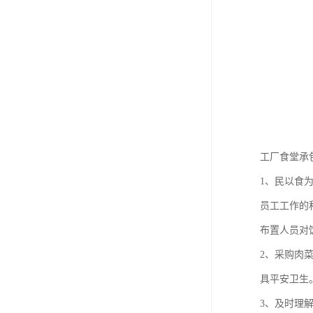
工厂食堂承
1、民以食
员工工作的
布置人员对
2、采购肉
具平安卫生
3、及时理