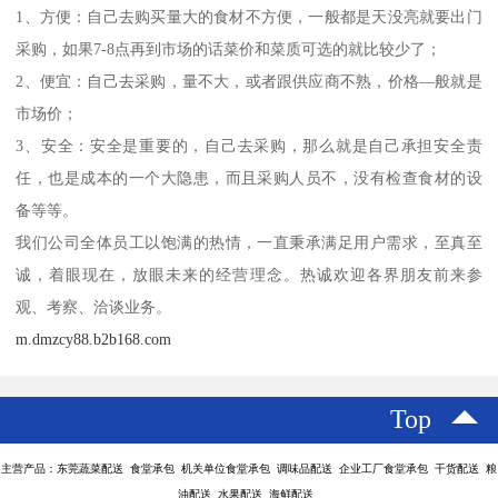
1、方便：自己去购买量大的食材不方便，一般都是天没亮就要出门
采购，如果7-8点再到市场的话菜价和菜质可选的就比较少了；
2、便宜：自己去采购，量不大，或者跟供应商不熟，价格—般就是
市场价；
3、安全：安全是重要的，自己去采购，那么就是自己承担安全责
任，也是成本的一个大隐患，而且采购人员不，没有检查食材的设
备等等。
我们公司全体员工以饱满的热情，一直秉承满足用户需求，至真至
诚，着眼现在，放眼未来的经营理念。热诚欢迎各界朋友前来参
观、考察、洽谈业务。
m.dmzcy88.b2b168.com
Top
主营产品：东莞蔬菜配送 食堂承包 机关单位食堂承包 调味品配送 企业工厂食堂承包 干货配送 粮
油配送 水果配送 海鲜配送