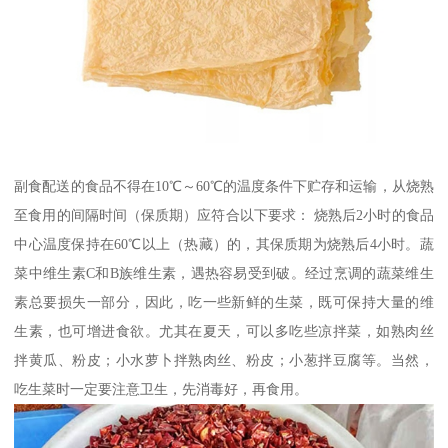
副食配送的食品不得在10℃～60℃的温度条件下贮存和运输，从烧熟
至食用的间隔时间（保质期）应符合以下要求： 烧熟后2小时的食品
中心温度保持在60℃以上（热藏）的，其保质期为烧熟后4小时。蔬
菜中维生素C和B族维生素，遇热容易受到破。经过烹调的蔬菜维生
素总要损失一部分，因此，吃一些新鲜的生菜，既可保持大量的维
生素，也可增进食欲。尤其在夏天，可以多吃些凉拌菜，如熟肉丝
拌黄瓜、粉皮；小水萝卜拌熟肉丝、粉皮；小葱拌豆腐等。当然，
吃生菜时一定要注意卫生，先消毒好，再食用。