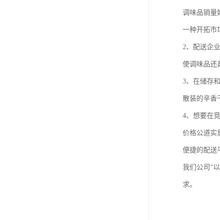
调味品销量
一种开拓市
2、配送企
使调味品还
3、在储存
散装的辛香
4、想要在
价格公道实
便捷的配送
我们公司“
求。