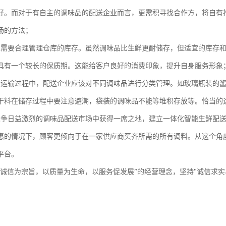
好。而对于有自主的调味品的配送企业而言，更需积寻找合作方，将自有
场的方法；
业需要合理管理仓库的库存。虽然调味品比生鲜更耐储存，但适宜的库存
具有一个较长的保质期。这能给客户良好的消费印象，提升自身服务形象
和运输过程中，配送企业应该对不同调味品进行分类管理。如玻璃瓶装的
干料在储存过程中要注意避潮，袋装的调味品不能等堆积存放等。恰当的
竞争日益激烈的调味品配送市场中获得一席之地，建立一体化智能生鲜配
惠的情况下，顾客更倾向于在一家供应商买齐所需的所有调料。从这个角
平台。
以诚信为宗旨，以质量为生命，以服务促发展”的经营理念，坚持"诚信求