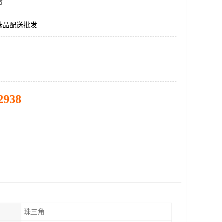
市
味品配送批发
2938
珠三角