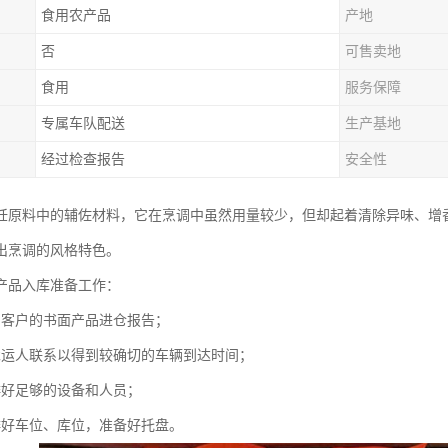
食用农产品
产地
否
可售卖地
食用
服务保障
专属车队配送
生产基地
经过检查报告
安全性
饪原料中的辅佐材料，它在烹调中虽然用量较少，但却起着清除异味、增
出烹调的风格特色。
产品入库准备工作：
到客户的书面产品进仓报告；
承运人联系以得到较确切的车辆到达时间；
排好足够的设备和人员；
排好车位、库位，准备好托盘。