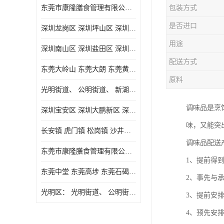
东莞市康隆膳食管理有限公司主要经营蔬菜配送 东莞食堂承包 光明蔬菜配送 深圳市食堂承包 深圳市蔬菜配送等业务 欢迎咨询了解
包装方式
是否进口
深圳龙岗区 深圳坪山区 深圳光明区 深圳龙华区
用途
深圳南山区 深圳盐田区 深圳福田区 深圳罗湖区 深圳龙岗区
配送方式
东莞大岭山 东莞大朗 东莞黄江 东莞樟木头 蔬菜配送
原料
光明街道、 公明街道、 新湖街道、
调味品是烹
深圳宝安区 深圳大鹏新区 深圳特别合作区
味，又能突
长安镇 虎门镇 松岗镇 沙井镇 公明镇 莞城街道 南城街道 东城街道 万江街道 石碣镇 石龙镇 茶山镇 石排镇 企石镇 横沥镇
调味品配送
东莞市康隆膳食管理有限公司 长安蔬菜配送 虎门蔬菜配送 大岭山蔬菜配送
1、提前得
东莞中堂 东莞高埗 东莞石碣 东莞望牛墩 东莞洪梅 东莞道滘 东莞石龙镇 东莞石排镇
2、事先与
光明区： 光明街道、 公明街道、 新湖街道、 凤凰街道、 玉塘街道、 马田街道
3、提前安
4、预先安