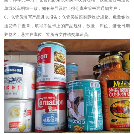
单或装车明细一致，如有差异及时上报仓库主管书面通知客户；
6、仓管员填写产品进仓报告；仓管员按照实际收货规格、数量签收
送货单并盖章，填写库位卡上的产品规格、数量、库位、进仓日期
并签名，悬挂在库位，将所有文件移交单证员。